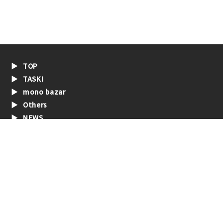
TOP
TASKI
mono bazar
Others
NEWS
PRESS RELEASE
COMPANY
CONTACT
PRIVACY POLICY
NON-WASTE co.,ltd.
株式会社ノンウェイスト
@2022 NON-WASTE co.,ltd.